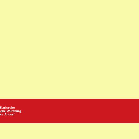
Karlsruhe
heke
Würzburg
eke
Altdorf