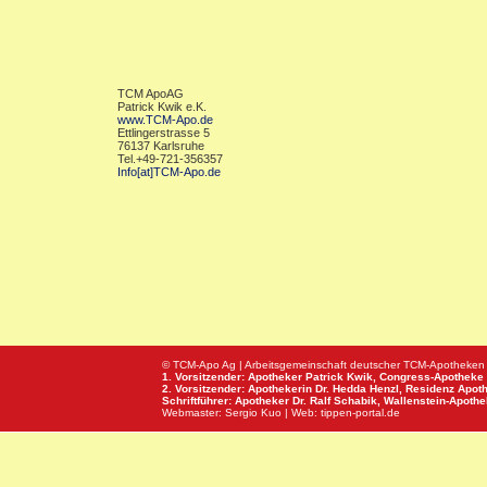
TCM ApoAG
Patrick Kwik e.K.
www.TCM-Apo.de
Ettlingerstrasse 5
76137 Karlsruhe
Tel.+49-721-356357
Info[at]TCM-Apo.de
© TCM-Apo Ag | Arbeitsgemeinschaft deutscher TCM-Apotheken
1. Vorsitzender: Apotheker Patrick Kwik,
Congress-Apotheke
2. Vorsitzender: Apothekerin Dr. Hedda Henzl,
Residenz Apot
Schriftführer: Apotheker Dr. Ralf Schabik,
Wallenstein-Apoth
Webmaster:
Sergio Kuo
| Web:
tippen-portal.de