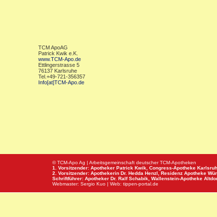
TCM ApoAG
Patrick Kwik e.K.
www.TCM-Apo.de
Ettlingerstrasse 5
76137 Karlsruhe
Tel.+49-721-356357
Info[at]TCM-Apo.de
© TCM-Apo Ag | Arbeitsgemeinschaft deutscher TCM-Apotheken
1. Vorsitzender: Apotheker Patrick Kwik,
Congress-Apotheke
Karlsru
2. Vorsitzender: Apothekerin Dr. Hedda Henzl,
Residenz Apotheke
Wür
Schriftführer: Apotheker Dr. Ralf Schabik,
Wallenstein-Apotheke
Altdor
Webmaster:
Sergio Kuo
| Web:
tippen-portal.de