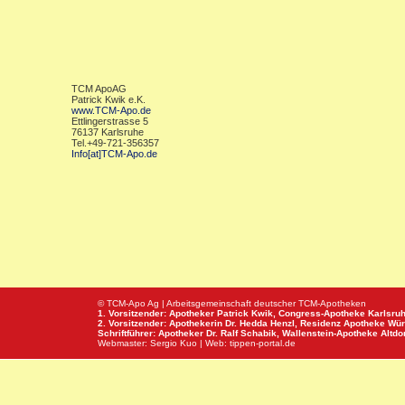
TCM ApoAG
Patrick Kwik e.K.
www.TCM-Apo.de
Ettlingerstrasse 5
76137 Karlsruhe
Tel.+49-721-356357
Info[at]TCM-Apo.de
© TCM-Apo Ag | Arbeitsgemeinschaft deutscher TCM-Apotheken
1. Vorsitzender: Apotheker Patrick Kwik,
Congress-Apotheke
Karlsru
2. Vorsitzender: Apothekerin Dr. Hedda Henzl,
Residenz Apotheke
Wür
Schriftführer: Apotheker Dr. Ralf Schabik,
Wallenstein-Apotheke
Altdor
Webmaster:
Sergio Kuo
| Web:
tippen-portal.de