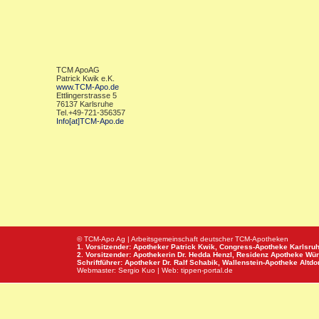
TCM ApoAG
Patrick Kwik e.K.
www.TCM-Apo.de
Ettlingerstrasse 5
76137 Karlsruhe
Tel.+49-721-356357
Info[at]TCM-Apo.de
© TCM-Apo Ag | Arbeitsgemeinschaft deutscher TCM-Apotheken
1. Vorsitzender: Apotheker Patrick Kwik,
Congress-Apotheke
Karlsru
2. Vorsitzender: Apothekerin Dr. Hedda Henzl,
Residenz Apotheke
Wür
Schriftführer: Apotheker Dr. Ralf Schabik,
Wallenstein-Apotheke
Altdor
Webmaster:
Sergio Kuo
| Web:
tippen-portal.de