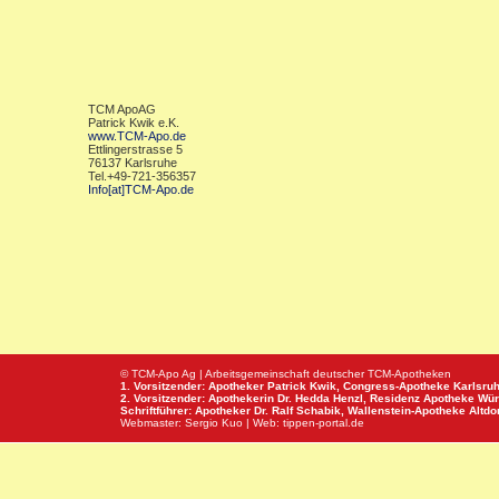
TCM ApoAG
Patrick Kwik e.K.
www.TCM-Apo.de
Ettlingerstrasse 5
76137 Karlsruhe
Tel.+49-721-356357
Info[at]TCM-Apo.de
© TCM-Apo Ag | Arbeitsgemeinschaft deutscher TCM-Apotheken
1. Vorsitzender: Apotheker Patrick Kwik,
Congress-Apotheke
Karlsru
2. Vorsitzender: Apothekerin Dr. Hedda Henzl,
Residenz Apotheke
Wür
Schriftführer: Apotheker Dr. Ralf Schabik,
Wallenstein-Apotheke
Altdor
Webmaster:
Sergio Kuo
| Web:
tippen-portal.de