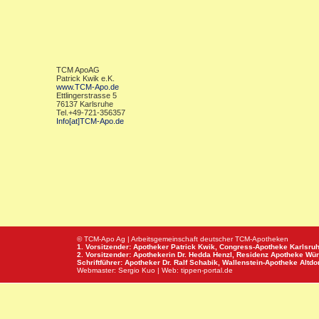
TCM ApoAG
Patrick Kwik e.K.
www.TCM-Apo.de
Ettlingerstrasse 5
76137 Karlsruhe
Tel.+49-721-356357
Info[at]TCM-Apo.de
© TCM-Apo Ag | Arbeitsgemeinschaft deutscher TCM-Apotheken
1. Vorsitzender: Apotheker Patrick Kwik,
Congress-Apotheke
Karlsru
2. Vorsitzender: Apothekerin Dr. Hedda Henzl,
Residenz Apotheke
Wür
Schriftführer: Apotheker Dr. Ralf Schabik,
Wallenstein-Apotheke
Altdor
Webmaster:
Sergio Kuo
| Web:
tippen-portal.de