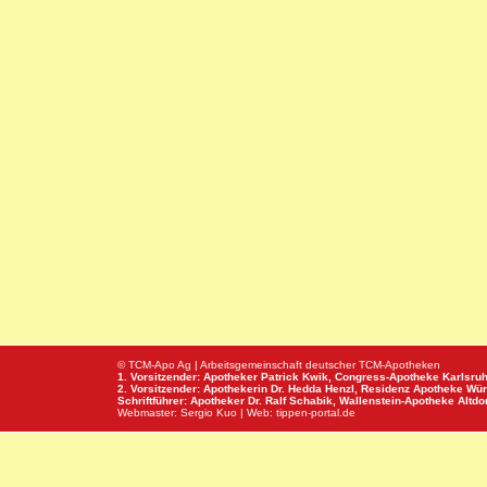
© TCM-Apo Ag | Arbeitsgemeinschaft deutscher TCM-Apotheken
1. Vorsitzender: Apotheker Patrick Kwik,
Congress-Apotheke
Karlsru
2. Vorsitzender: Apothekerin Dr. Hedda Henzl,
Residenz Apotheke
Wür
Schriftführer: Apotheker Dr. Ralf Schabik,
Wallenstein-Apotheke
Altdor
Webmaster:
Sergio Kuo
| Web:
tippen-portal.de