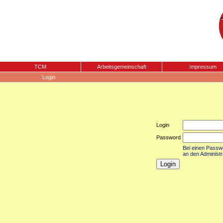
TCM
Arbeitsgemeinschaft
Impressum
Login
Login
Password
Bei einen Passwor
an den Administr