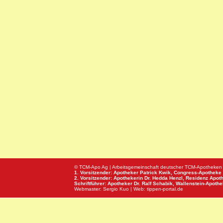
© TCM-Apo Ag | Arbeitsgemeinschaft deutscher TCM-Apotheken
1. Vorsitzender: Apotheker Patrick Kwik,
Congress-Apotheke
2. Vorsitzender: Apothekerin Dr. Hedda Henzl,
Residenz Apot
Schriftführer: Apotheker Dr. Ralf Schabik,
Wallenstein-Apoth
Webmaster:
Sergio Kuo
| Web:
tippen-portal.de