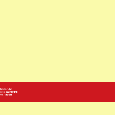
Karlsruhe
heke
Würzburg
eke
Altdorf