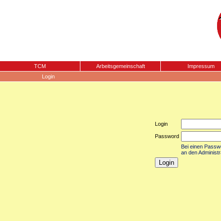
TCM
Arbeitsgemeinschaft
Impressum
Login
Login
Password
Bei einen Passwor
an den Administr