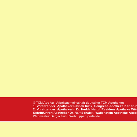
© TCM-Apo Ag | Arbeitsgemeinschaft deutscher TCM-Apotheken
1. Vorsitzender: Apotheker Patrick Kwik,
Congress-Apotheke
Karlsru
2. Vorsitzender: Apothekerin Dr. Hedda Henzl,
Residenz Apotheke
Wür
Schriftführer: Apotheker Dr. Ralf Schabik,
Wallenstein-Apotheke
Altdor
Webmaster:
Sergio Kuo
| Web:
tippen-portal.de