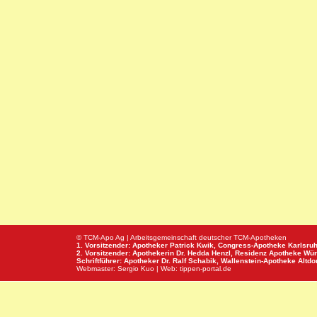
© TCM-Apo Ag | Arbeitsgemeinschaft deutscher TCM-Apotheken
1. Vorsitzender: Apotheker Patrick Kwik,
Congress-Apotheke
Karlsru
2. Vorsitzender: Apothekerin Dr. Hedda Henzl,
Residenz Apotheke
Wür
Schriftführer: Apotheker Dr. Ralf Schabik,
Wallenstein-Apotheke
Altdor
Webmaster:
Sergio Kuo
| Web:
tippen-portal.de