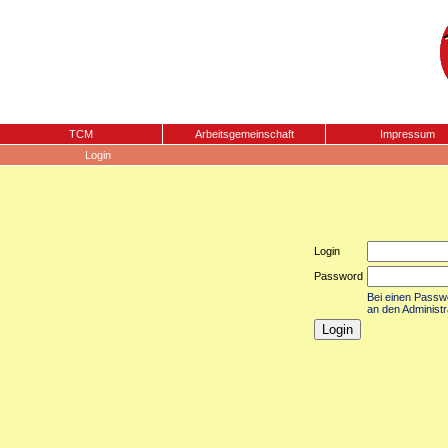
TCM
Arbeitsgemeinschaft
Impressum
Login
Login
Password
Bei einen Passwor
an den Administr