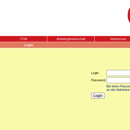
TCM
Arbeitsgemeinschaft
Impressum
Login
Login
Password
Bei einen Passwor
an den Administr