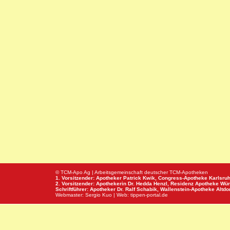
© TCM-Apo Ag | Arbeitsgemeinschaft deutscher TCM-Apotheken
1. Vorsitzender: Apotheker Patrick Kwik,
Congress-Apotheke
Karlsru
2. Vorsitzender: Apothekerin Dr. Hedda Henzl,
Residenz Apotheke
Wür
Schriftführer: Apotheker Dr. Ralf Schabik,
Wallenstein-Apotheke
Altdor
Webmaster:
Sergio Kuo
| Web:
tippen-portal.de