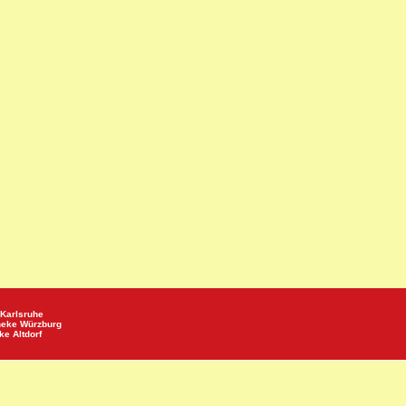
Karlsruhe
heke
Würzburg
eke
Altdorf