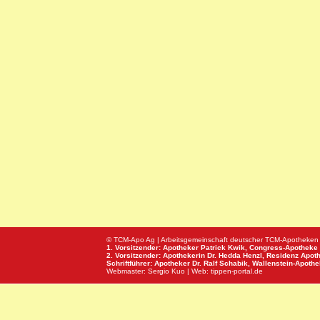
© TCM-Apo Ag | Arbeitsgemeinschaft deutscher TCM-Apotheken
1. Vorsitzender: Apotheker Patrick Kwik,
Congress-Apotheke
2. Vorsitzender: Apothekerin Dr. Hedda Henzl,
Residenz Apot
Schriftführer: Apotheker Dr. Ralf Schabik,
Wallenstein-Apoth
Webmaster:
Sergio Kuo
| Web:
tippen-portal.de