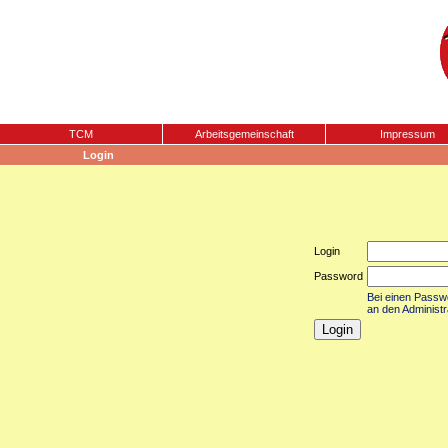
TCM
Arbeitsgemeinschaft
Impressum
Login
Login
Password
Bei einen Passwor
an den Administr