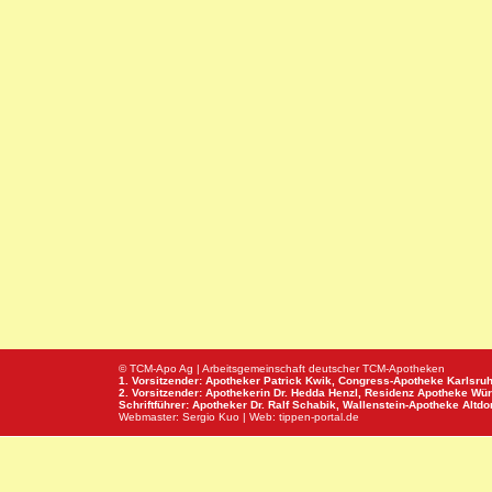
© TCM-Apo Ag | Arbeitsgemeinschaft deutscher TCM-Apotheken
1. Vorsitzender: Apotheker Patrick Kwik,
Congress-Apotheke
Karlsru
2. Vorsitzender: Apothekerin Dr. Hedda Henzl,
Residenz Apotheke
Wür
Schriftführer: Apotheker Dr. Ralf Schabik,
Wallenstein-Apotheke
Altdor
Webmaster:
Sergio Kuo
| Web:
tippen-portal.de