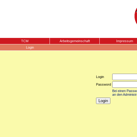
TCM
Arbeitsgemeinschaft
Impressum
Login
Login
Password
Bei einen Passwor
an den Administr