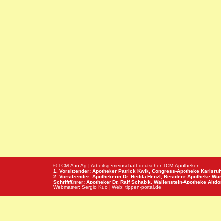
© TCM-Apo Ag | Arbeitsgemeinschaft deutscher TCM-Apotheken
1. Vorsitzender: Apotheker Patrick Kwik,
Congress-Apotheke
Karlsru
2. Vorsitzender: Apothekerin Dr. Hedda Henzl,
Residenz Apotheke
Wür
Schriftführer: Apotheker Dr. Ralf Schabik,
Wallenstein-Apotheke
Altdor
Webmaster:
Sergio Kuo
| Web:
tippen-portal.de