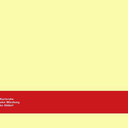
Karlsruhe
heke
Würzburg
eke
Altdorf