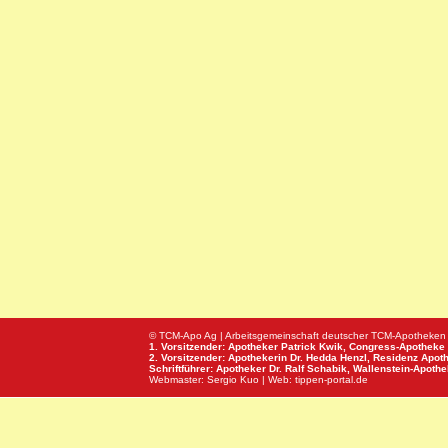
© TCM-Apo Ag | Arbeitsgemeinschaft deutscher TCM-Apotheken
1. Vorsitzender: Apotheker Patrick Kwik,
Congress-Apotheke
2. Vorsitzender: Apothekerin Dr. Hedda Henzl,
Residenz Apot
Schriftführer: Apotheker Dr. Ralf Schabik,
Wallenstein-Apoth
Webmaster:
Sergio Kuo
| Web:
tippen-portal.de