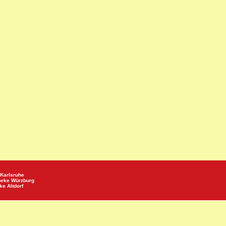
Karlsruhe
heke
Würzburg
eke
Altdorf