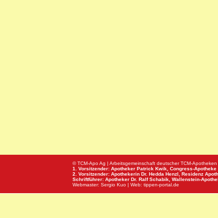
© TCM-Apo Ag | Arbeitsgemeinschaft deutscher TCM-Apotheken
1. Vorsitzender: Apotheker Patrick Kwik,
Congress-Apotheke
2. Vorsitzender: Apothekerin Dr. Hedda Henzl,
Residenz Apot
Schriftführer: Apotheker Dr. Ralf Schabik,
Wallenstein-Apoth
Webmaster:
Sergio Kuo
| Web:
tippen-portal.de