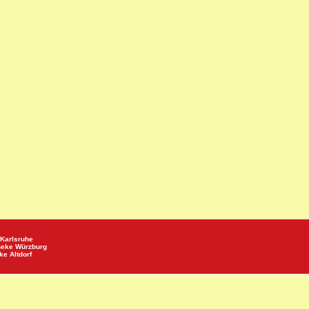
Karlsruhe
heke
Würzburg
eke
Altdorf