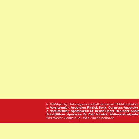
© TCM-Apo Ag | Arbeitsgemeinschaft deutscher TCM-Apotheken
1. Vorsitzender: Apotheker Patrick Kwik,
Congress-Apotheke
2. Vorsitzender: Apothekerin Dr. Hedda Henzl,
Residenz Apot
Schriftführer: Apotheker Dr. Ralf Schabik,
Wallenstein-Apoth
Webmaster:
Sergio Kuo
| Web:
tippen-portal.de