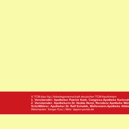
© TCM-Apo Ag | Arbeitsgemeinschaft deutscher TCM-Apotheken
1. Vorsitzender: Apotheker Patrick Kwik,
Congress-Apotheke
Karlsru
2. Vorsitzender: Apothekerin Dr. Hedda Henzl,
Residenz Apotheke
Wür
Schriftführer: Apotheker Dr. Ralf Schabik,
Wallenstein-Apotheke
Altdor
Webmaster:
Sergio Kuo
| Web:
tippen-portal.de