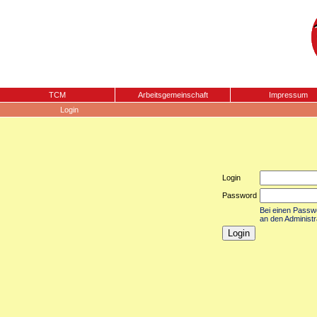
TCM
Arbeitsgemeinschaft
Impressum
Login
Login
Password
Bei einen Passwor
an den Administr