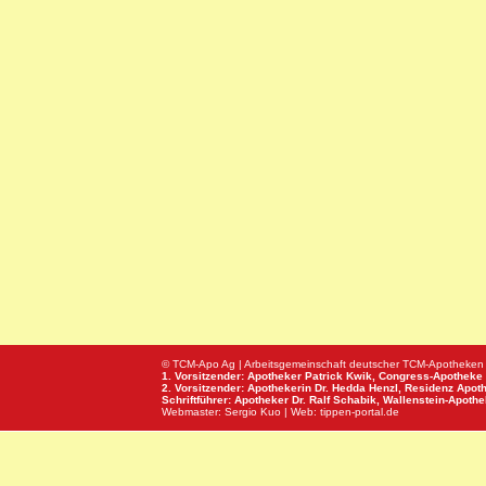
© TCM-Apo Ag | Arbeitsgemeinschaft deutscher TCM-Apotheken
1. Vorsitzender: Apotheker Patrick Kwik,
Congress-Apotheke
2. Vorsitzender: Apothekerin Dr. Hedda Henzl,
Residenz Apot
Schriftführer: Apotheker Dr. Ralf Schabik,
Wallenstein-Apoth
Webmaster:
Sergio Kuo
| Web:
tippen-portal.de