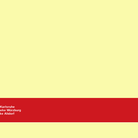
Karlsruhe
heke
Würzburg
eke
Altdorf