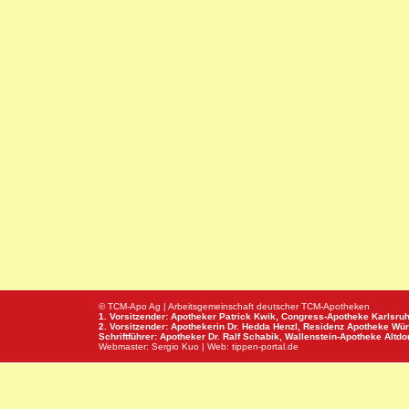
© TCM-Apo Ag | Arbeitsgemeinschaft deutscher TCM-Apotheken
1. Vorsitzender: Apotheker Patrick Kwik,
Congress-Apotheke
Karlsru
2. Vorsitzender: Apothekerin Dr. Hedda Henzl,
Residenz Apotheke
Wür
Schriftführer: Apotheker Dr. Ralf Schabik,
Wallenstein-Apotheke
Altdor
Webmaster:
Sergio Kuo
| Web:
tippen-portal.de