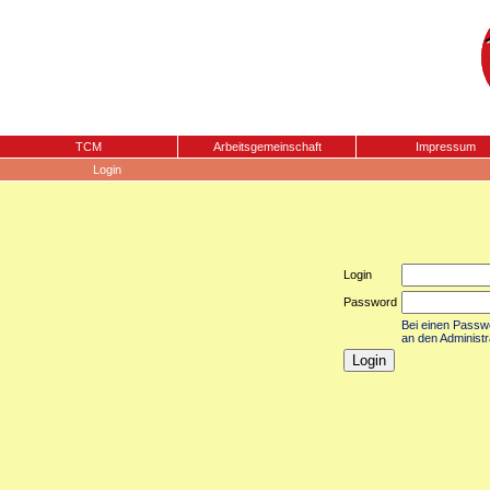
TCM
Arbeitsgemeinschaft
Impressum
Login
Login
Password
Bei einen Passwor
an den Administr