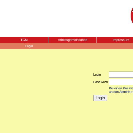
TCM
Arbeitsgemeinschaft
Impressum
Login
Login
Password
Bei einen Passwor
an den Administr