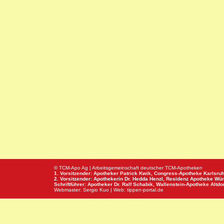
© TCM-Apo Ag | Arbeitsgemeinschaft deutscher TCM-Apotheken
1. Vorsitzender: Apotheker Patrick Kwik,
Congress-Apotheke
Karlsru
2. Vorsitzender: Apothekerin Dr. Hedda Henzl,
Residenz Apotheke
Wür
Schriftführer: Apotheker Dr. Ralf Schabik,
Wallenstein-Apotheke
Altdor
Webmaster:
Sergio Kuo
| Web:
tippen-portal.de