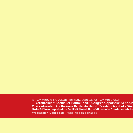
© TCM-Apo Ag | Arbeitsgemeinschaft deutscher TCM-Apotheken
1. Vorsitzender: Apotheker Patrick Kwik,
Congress-Apotheke
Karlsru
2. Vorsitzender: Apothekerin Dr. Hedda Henzl,
Residenz Apotheke
Wür
Schriftführer: Apotheker Dr. Ralf Schabik,
Wallenstein-Apotheke
Altdor
Webmaster:
Sergio Kuo
| Web:
tippen-portal.de