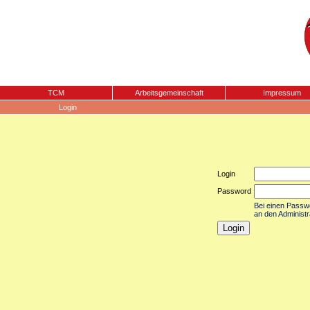
TCM
Arbeitsgemeinschaft
Impressum
Login
Login
Password
Bei einen Passwor
an den Administr