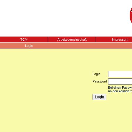
TCM
Arbeitsgemeinschaft
Impressum
Login
Login
Password
Bei einen Passwor
an den Administr