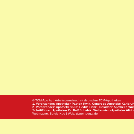
© TCM-Apo Ag | Arbeitsgemeinschaft deutscher TCM-Apotheken
1. Vorsitzender: Apotheker Patrick Kwik,
Congress-Apotheke
Karlsru
2. Vorsitzender: Apothekerin Dr. Hedda Henzl,
Residenz Apotheke
Wür
Schriftführer: Apotheker Dr. Ralf Schabik,
Wallenstein-Apotheke
Altdor
Webmaster:
Sergio Kuo
| Web:
tippen-portal.de