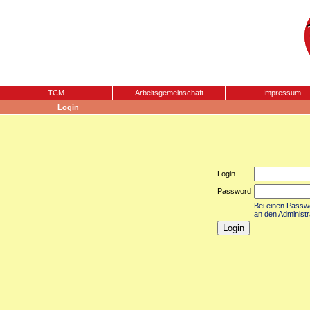
TCM
Arbeitsgemeinschaft
Impressum
Login
Login
Password
Bei einen Passwor
an den Administr