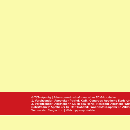
© TCM-Apo Ag | Arbeitsgemeinschaft deutscher TCM-Apotheken
1. Vorsitzender: Apotheker Patrick Kwik,
Congress-Apotheke
Karlsru
2. Vorsitzender: Apothekerin Dr. Hedda Henzl,
Residenz Apotheke
Wür
Schriftführer: Apotheker Dr. Ralf Schabik,
Wallenstein-Apotheke
Altdor
Webmaster:
Sergio Kuo
| Web:
tippen-portal.de