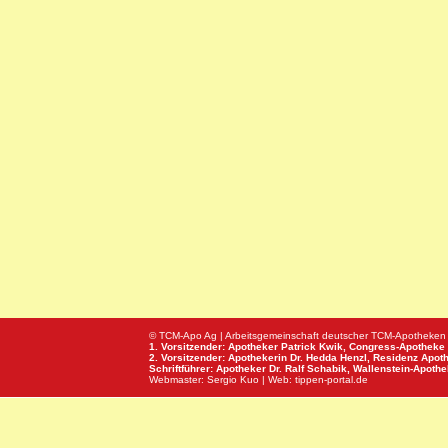
© TCM-Apo Ag | Arbeitsgemeinschaft deutscher TCM-Apotheken
1. Vorsitzender: Apotheker Patrick Kwik,
Congress-Apotheke
2. Vorsitzender: Apothekerin Dr. Hedda Henzl,
Residenz Apot
Schriftführer: Apotheker Dr. Ralf Schabik,
Wallenstein-Apoth
Webmaster:
Sergio Kuo
| Web:
tippen-portal.de