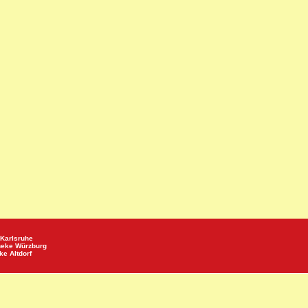
Karlsruhe
heke
Würzburg
eke
Altdorf