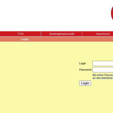
TCM
Arbeitsgemeinschaft
Impressum
Login
Login
Password
Bei einen Passwor
an den Administr