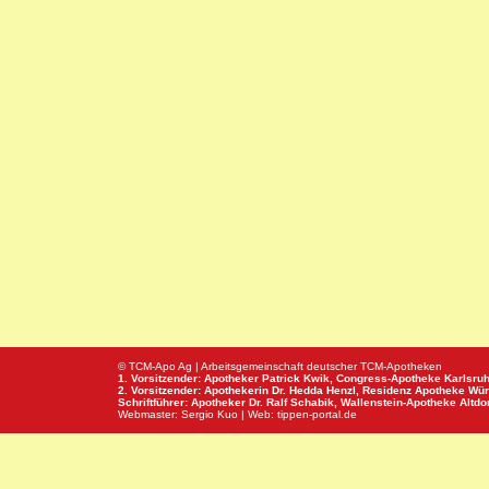
© TCM-Apo Ag | Arbeitsgemeinschaft deutscher TCM-Apotheken
1. Vorsitzender: Apotheker Patrick Kwik,
Congress-Apotheke
Karlsru
2. Vorsitzender: Apothekerin Dr. Hedda Henzl,
Residenz Apotheke
Wür
Schriftführer: Apotheker Dr. Ralf Schabik,
Wallenstein-Apotheke
Altdor
Webmaster:
Sergio Kuo
| Web:
tippen-portal.de