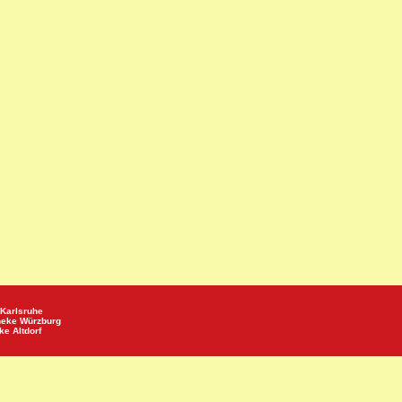
Karlsruhe
heke
Würzburg
eke
Altdorf