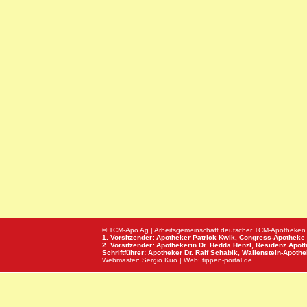
© TCM-Apo Ag | Arbeitsgemeinschaft deutscher TCM-Apotheken
1. Vorsitzender: Apotheker Patrick Kwik,
Congress-Apotheke
2. Vorsitzender: Apothekerin Dr. Hedda Henzl,
Residenz Apot
Schriftführer: Apotheker Dr. Ralf Schabik,
Wallenstein-Apoth
Webmaster:
Sergio Kuo
| Web:
tippen-portal.de