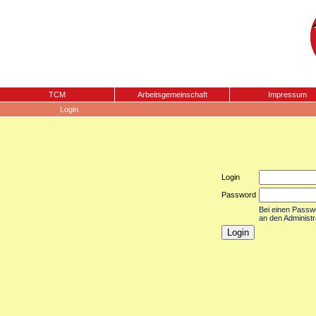
TCM
Arbeitsgemeinschaft
Impressum
Login
Login
Password
Bei einen Passwor
an den Administr