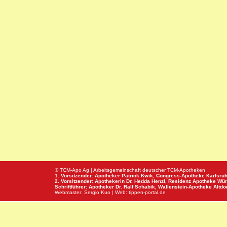
© TCM-Apo Ag | Arbeitsgemeinschaft deutscher TCM-Apotheken
1. Vorsitzender: Apotheker Patrick Kwik,
Congress-Apotheke
Karlsru
2. Vorsitzender: Apothekerin Dr. Hedda Henzl,
Residenz Apotheke
Wür
Schriftführer: Apotheker Dr. Ralf Schabik,
Wallenstein-Apotheke
Altdor
Webmaster:
Sergio Kuo
| Web:
tippen-portal.de