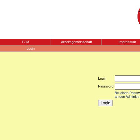
TCM
Arbeitsgemeinschaft
Impressum
Login
Login
Password
Bei einen Passwor
an den Administr