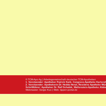
© TCM-Apo Ag | Arbeitsgemeinschaft deutscher TCM-Apotheken
1. Vorsitzender: Apotheker Patrick Kwik,
Congress-Apotheke
Karlsru
2. Vorsitzender: Apothekerin Dr. Hedda Henzl,
Residenz Apotheke
Wür
Schriftführer: Apotheker Dr. Ralf Schabik,
Wallenstein-Apotheke
Altdor
Webmaster:
Sergio Kuo
| Web:
tippen-portal.de