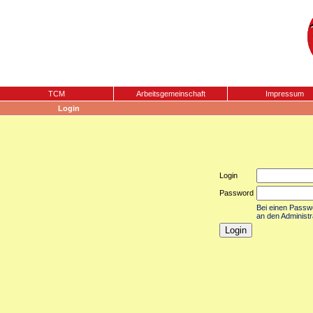
TCM
Arbeitsgemeinschaft
Impressum
Login
Login
Password
Bei einen Passwor
an den Administr