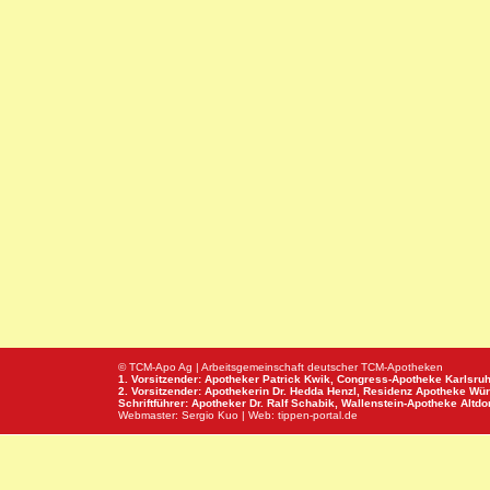
© TCM-Apo Ag | Arbeitsgemeinschaft deutscher TCM-Apotheken
1. Vorsitzender: Apotheker Patrick Kwik,
Congress-Apotheke
Karlsru
2. Vorsitzender: Apothekerin Dr. Hedda Henzl,
Residenz Apotheke
Wür
Schriftführer: Apotheker Dr. Ralf Schabik,
Wallenstein-Apotheke
Altdor
Webmaster:
Sergio Kuo
| Web:
tippen-portal.de