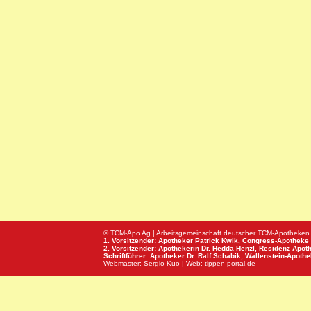
© TCM-Apo Ag | Arbeitsgemeinschaft deutscher TCM-Apotheken
1. Vorsitzender: Apotheker Patrick Kwik,
Congress-Apotheke
2. Vorsitzender: Apothekerin Dr. Hedda Henzl,
Residenz Apot
Schriftführer: Apotheker Dr. Ralf Schabik,
Wallenstein-Apoth
Webmaster:
Sergio Kuo
| Web:
tippen-portal.de