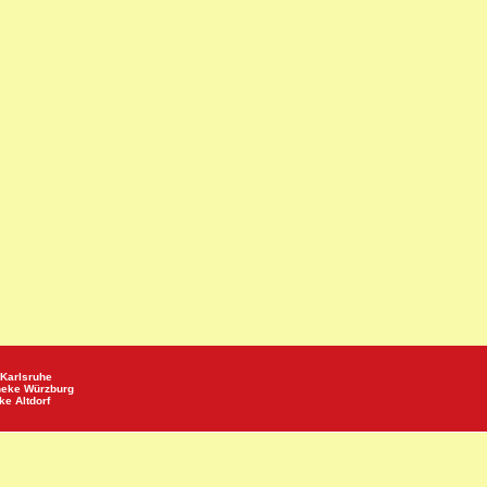
Karlsruhe
heke
Würzburg
eke
Altdorf