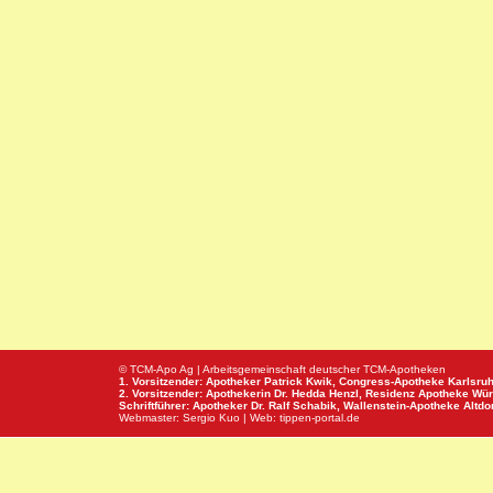
© TCM-Apo Ag | Arbeitsgemeinschaft deutscher TCM-Apotheken
1. Vorsitzender: Apotheker Patrick Kwik,
Congress-Apotheke
Karlsru
2. Vorsitzender: Apothekerin Dr. Hedda Henzl,
Residenz Apotheke
Wür
Schriftführer: Apotheker Dr. Ralf Schabik,
Wallenstein-Apotheke
Altdor
Webmaster:
Sergio Kuo
| Web:
tippen-portal.de