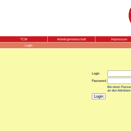
TCM
Arbeitsgemeinschaft
Impressum
Login
Login
Password
Bei einen Passwor
an den Administr