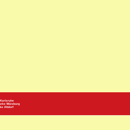
Karlsruhe
heke
Würzburg
eke
Altdorf