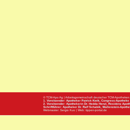
© TCM-Apo Ag | Arbeitsgemeinschaft deutscher TCM-Apotheken
1. Vorsitzender: Apotheker Patrick Kwik,
Congress-Apotheke
2. Vorsitzender: Apothekerin Dr. Hedda Henzl,
Residenz Apot
Schriftführer: Apotheker Dr. Ralf Schabik,
Wallenstein-Apoth
Webmaster:
Sergio Kuo
| Web:
tippen-portal.de