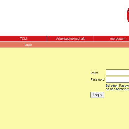
TCM
Arbeitsgemeinschaft
Impressum
Login
Login
Password
Bei einen Passwor
an den Administr