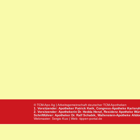
© TCM-Apo Ag | Arbeitsgemeinschaft deutscher TCM-Apotheken
1. Vorsitzender: Apotheker Patrick Kwik,
Congress-Apotheke
Karlsru
2. Vorsitzender: Apothekerin Dr. Hedda Henzl,
Residenz Apotheke
Wür
Schriftführer: Apotheker Dr. Ralf Schabik,
Wallenstein-Apotheke
Altdor
Webmaster:
Sergio Kuo
| Web:
tippen-portal.de