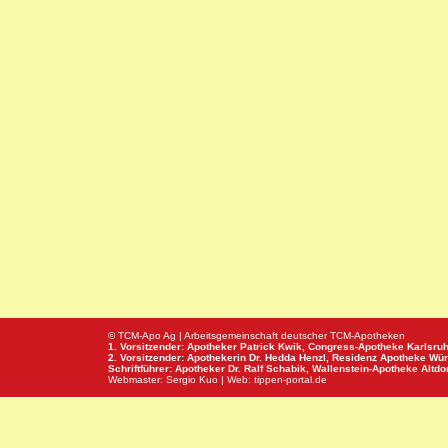
© TCM-Apo Ag | Arbeitsgemeinschaft deutscher TCM-Apotheken
1. Vorsitzender: Apotheker Patrick Kwik,
Congress-Apotheke
Karlsru
2. Vorsitzender: Apothekerin Dr. Hedda Henzl,
Residenz Apotheke
Wür
Schriftführer: Apotheker Dr. Ralf Schabik,
Wallenstein-Apotheke
Altdor
Webmaster:
Sergio Kuo
| Web:
tippen-portal.de