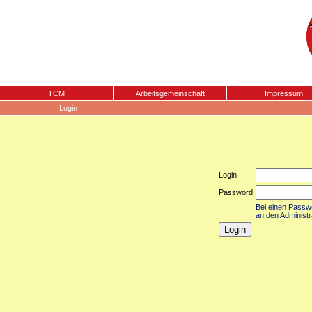
TCM
Arbeitsgemeinschaft
Impressum
Login
Login
Password
Bei einen Passwor
an den Administr