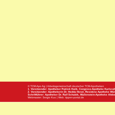
© TCM-Apo Ag | Arbeitsgemeinschaft deutscher TCM-Apotheken
1. Vorsitzender: Apotheker Patrick Kwik,
Congress-Apotheke
Karlsru
2. Vorsitzender: Apothekerin Dr. Hedda Henzl,
Residenz Apotheke
Wür
Schriftführer: Apotheker Dr. Ralf Schabik,
Wallenstein-Apotheke
Altdor
Webmaster:
Sergio Kuo
| Web:
tippen-portal.de