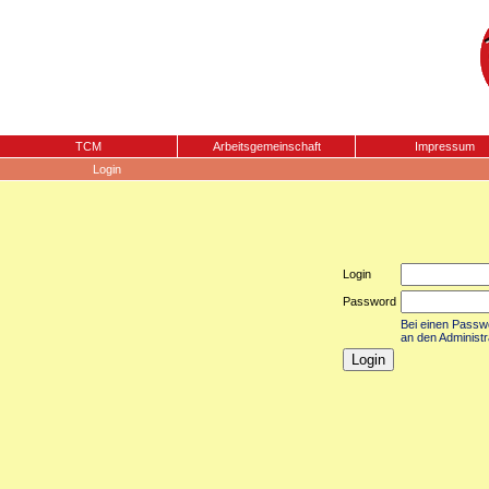
TCM
Arbeitsgemeinschaft
Impressum
Login
Login
Password
Bei einen Passwor
an den Administr