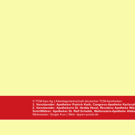
© TCM-Apo Ag | Arbeitsgemeinschaft deutscher TCM-Apotheken
1. Vorsitzender: Apotheker Patrick Kwik,
Congress-Apotheke
Karlsru
2. Vorsitzender: Apothekerin Dr. Hedda Henzl,
Residenz Apotheke
Wür
Schriftführer: Apotheker Dr. Ralf Schabik,
Wallenstein-Apotheke
Altdor
Webmaster:
Sergio Kuo
| Web:
tippen-portal.de