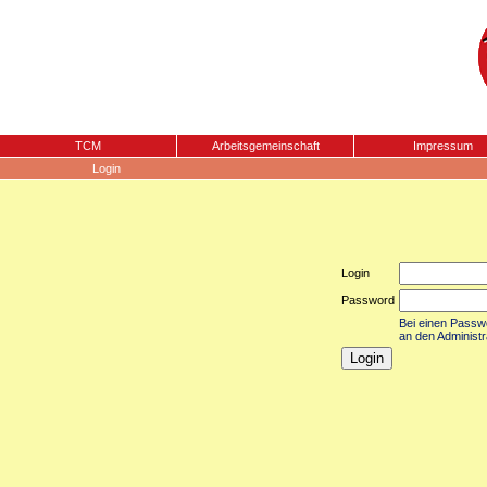
TCM
Arbeitsgemeinschaft
Impressum
Login
Login
Password
Bei einen Passwor
an den Administr