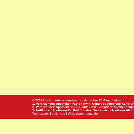
© TCM-Apo Ag | Arbeitsgemeinschaft deutscher TCM-Apotheken
1. Vorsitzender: Apotheker Patrick Kwik,
Congress-Apotheke
Karlsru
2. Vorsitzender: Apothekerin Dr. Hedda Henzl,
Residenz Apotheke
Wür
Schriftführer: Apotheker Dr. Ralf Schabik,
Wallenstein-Apotheke
Altdor
Webmaster:
Sergio Kuo
| Web:
tippen-portal.de