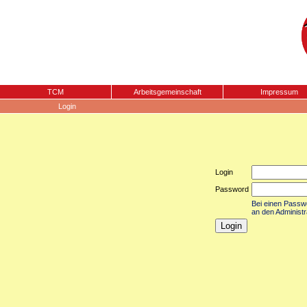
TCM
Arbeitsgemeinschaft
Impressum
Login
Login
Password
Bei einen Passwor
an den Administr