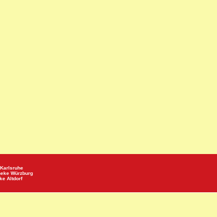
Karlsruhe
heke
Würzburg
eke
Altdorf