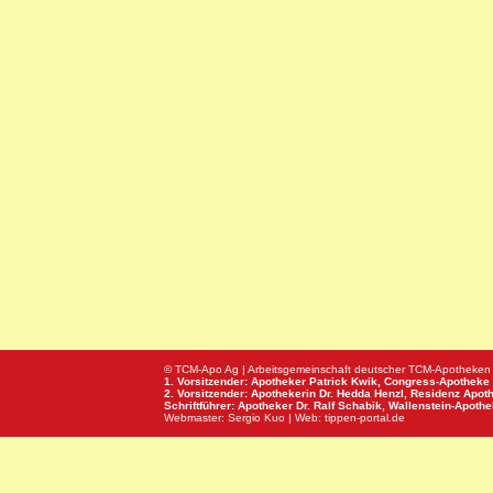
© TCM-Apo Ag | Arbeitsgemeinschaft deutscher TCM-Apotheken
1. Vorsitzender: Apotheker Patrick Kwik,
Congress-Apotheke
2. Vorsitzender: Apothekerin Dr. Hedda Henzl,
Residenz Apot
Schriftführer: Apotheker Dr. Ralf Schabik,
Wallenstein-Apoth
Webmaster:
Sergio Kuo
| Web:
tippen-portal.de