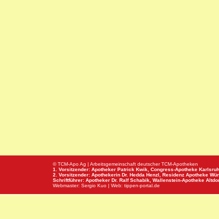
© TCM-Apo Ag | Arbeitsgemeinschaft deutscher TCM-Apotheken
1. Vorsitzender: Apotheker Patrick Kwik,
Congress-Apotheke
Karlsru
2. Vorsitzender: Apothekerin Dr. Hedda Henzl,
Residenz Apotheke
Wür
Schriftführer: Apotheker Dr. Ralf Schabik,
Wallenstein-Apotheke
Altdor
Webmaster:
Sergio Kuo
| Web:
tippen-portal.de