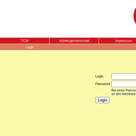
TCM
Arbeitsgemeinschaft
Impressum
Login
Login
Password
Bei einen Passwor
an den Administr