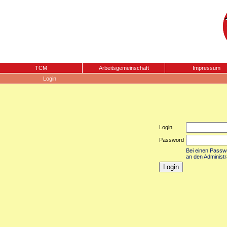
TCM
Arbeitsgemeinschaft
Impressum
Login
Login
Password
Bei einen Passwor
an den Administr