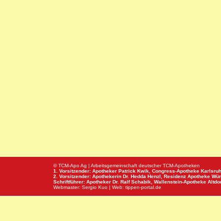
© TCM-Apo Ag | Arbeitsgemeinschaft deutscher TCM-Apotheken
1. Vorsitzender: Apotheker Patrick Kwik,
Congress-Apotheke
Karlsru
2. Vorsitzender: Apothekerin Dr. Hedda Henzl,
Residenz Apotheke
Wür
Schriftführer: Apotheker Dr. Ralf Schabik,
Wallenstein-Apotheke
Altdor
Webmaster:
Sergio Kuo
| Web:
tippen-portal.de