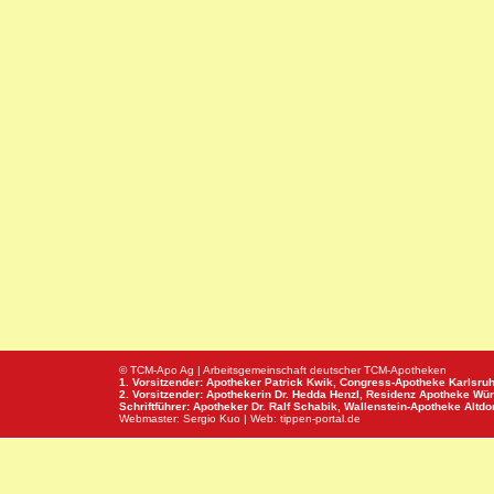
© TCM-Apo Ag | Arbeitsgemeinschaft deutscher TCM-Apotheken
1. Vorsitzender: Apotheker Patrick Kwik,
Congress-Apotheke
Karlsru
2. Vorsitzender: Apothekerin Dr. Hedda Henzl,
Residenz Apotheke
Wür
Schriftführer: Apotheker Dr. Ralf Schabik,
Wallenstein-Apotheke
Altdor
Webmaster:
Sergio Kuo
| Web:
tippen-portal.de