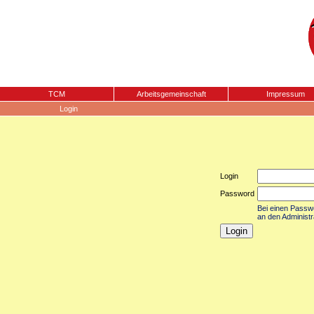
TCM
Arbeitsgemeinschaft
Impressum
Login
Login
Password
Bei einen Passwor
an den Administr