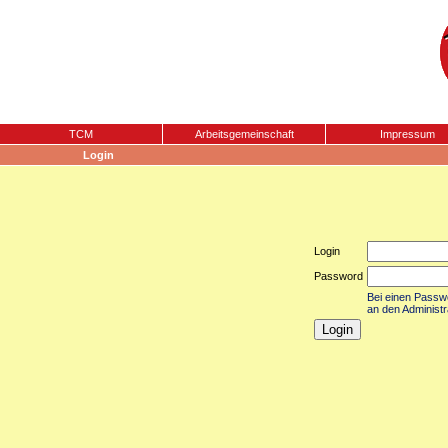
TCM
Arbeitsgemeinschaft
Impressum
Login
Login
Password
Bei einen Passwor
an den Administr