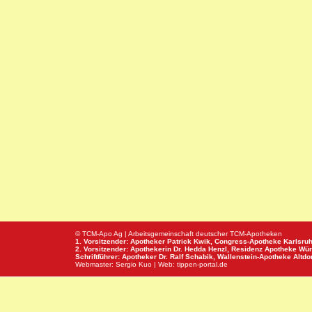
© TCM-Apo Ag | Arbeitsgemeinschaft deutscher TCM-Apotheken
1. Vorsitzender: Apotheker Patrick Kwik,
Congress-Apotheke
Karlsru
2. Vorsitzender: Apothekerin Dr. Hedda Henzl,
Residenz Apotheke
Wür
Schriftführer: Apotheker Dr. Ralf Schabik,
Wallenstein-Apotheke
Altdor
Webmaster:
Sergio Kuo
| Web:
tippen-portal.de