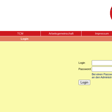
TCM
Arbeitsgemeinschaft
Impressum
Login
Login
Password
Bei einen Passwor
an den Administr