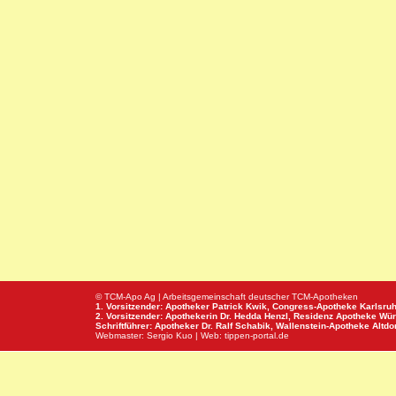
© TCM-Apo Ag | Arbeitsgemeinschaft deutscher TCM-Apotheken
1. Vorsitzender: Apotheker Patrick Kwik,
Congress-Apotheke
Karlsru
2. Vorsitzender: Apothekerin Dr. Hedda Henzl,
Residenz Apotheke
Wür
Schriftführer: Apotheker Dr. Ralf Schabik,
Wallenstein-Apotheke
Altdor
Webmaster:
Sergio Kuo
| Web:
tippen-portal.de