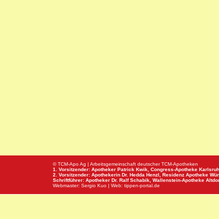
© TCM-Apo Ag | Arbeitsgemeinschaft deutscher TCM-Apotheken
1. Vorsitzender: Apotheker Patrick Kwik,
Congress-Apotheke
Karlsru
2. Vorsitzender: Apothekerin Dr. Hedda Henzl,
Residenz Apotheke
Wür
Schriftführer: Apotheker Dr. Ralf Schabik,
Wallenstein-Apotheke
Altdor
Webmaster:
Sergio Kuo
| Web:
tippen-portal.de