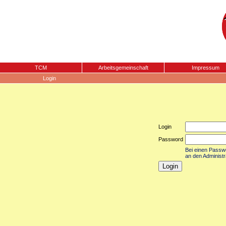
TCM
Arbeitsgemeinschaft
Impressum
Login
Login
Password
Bei einen Passwor
an den Administr