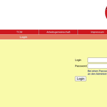
TCM
Arbeitsgemeinschaft
Impressum
Login
Login
Password
Bei einen Passwor
an den Administr