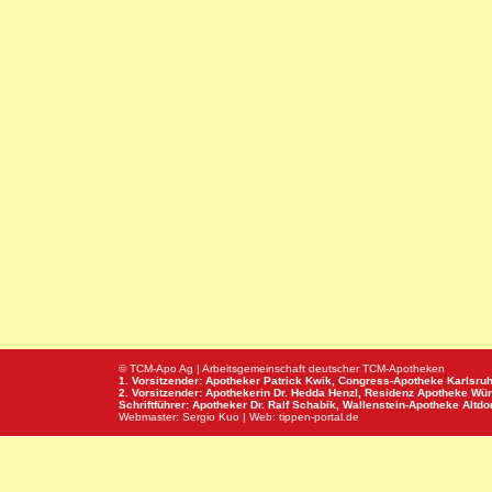
© TCM-Apo Ag | Arbeitsgemeinschaft deutscher TCM-Apotheken
1. Vorsitzender: Apotheker Patrick Kwik,
Congress-Apotheke
Karlsru
2. Vorsitzender: Apothekerin Dr. Hedda Henzl,
Residenz Apotheke
Wür
Schriftführer: Apotheker Dr. Ralf Schabik,
Wallenstein-Apotheke
Altdor
Webmaster:
Sergio Kuo
| Web:
tippen-portal.de