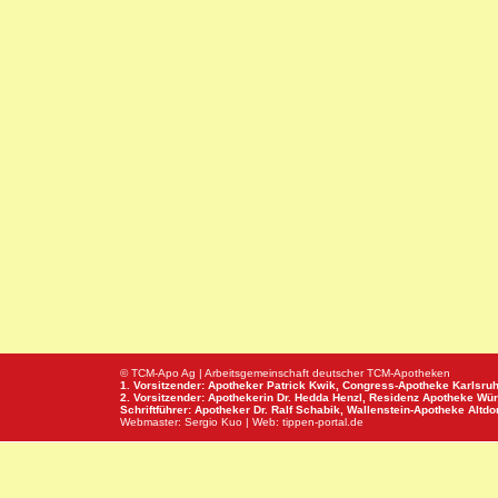
© TCM-Apo Ag | Arbeitsgemeinschaft deutscher TCM-Apotheken
1. Vorsitzender: Apotheker Patrick Kwik,
Congress-Apotheke
Karlsru
2. Vorsitzender: Apothekerin Dr. Hedda Henzl,
Residenz Apotheke
Wür
Schriftführer: Apotheker Dr. Ralf Schabik,
Wallenstein-Apotheke
Altdor
Webmaster:
Sergio Kuo
| Web:
tippen-portal.de