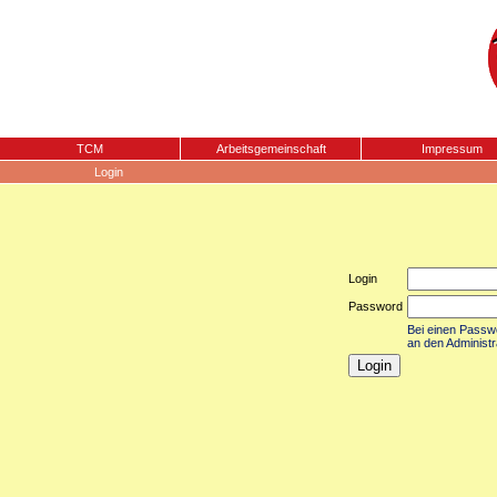
TCM
Arbeitsgemeinschaft
Impressum
Login
Login
Password
Bei einen Passwor
an den Administr