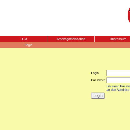
TCM
Arbeitsgemeinschaft
Impressum
Login
Login
Password
Bei einen Passwor
an den Administr