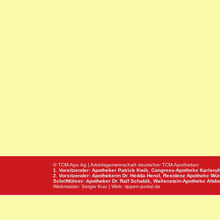
© TCM-Apo Ag | Arbeitsgemeinschaft deutscher TCM-Apotheken
1. Vorsitzender: Apotheker Patrick Kwik,
Congress-Apotheke
Karlsru
2. Vorsitzender: Apothekerin Dr. Hedda Henzl,
Residenz Apotheke
Wür
Schriftführer: Apotheker Dr. Ralf Schabik,
Wallenstein-Apotheke
Altdor
Webmaster:
Sergio Kuo
| Web:
tippen-portal.de