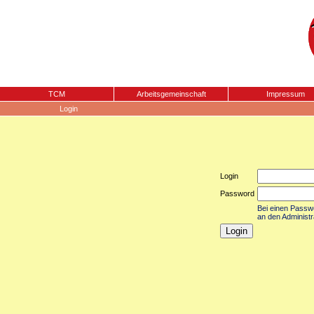
TCM
Arbeitsgemeinschaft
Impressum
Login
Login
Password
Bei einen Passwor
an den Administr