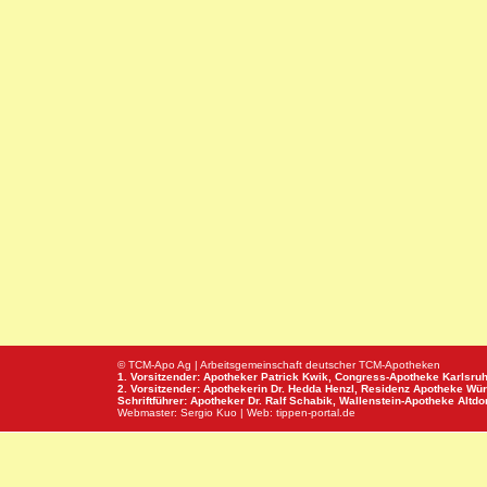
© TCM-Apo Ag | Arbeitsgemeinschaft deutscher TCM-Apotheken
1. Vorsitzender: Apotheker Patrick Kwik,
Congress-Apotheke
Karlsru
2. Vorsitzender: Apothekerin Dr. Hedda Henzl,
Residenz Apotheke
Wür
Schriftführer: Apotheker Dr. Ralf Schabik,
Wallenstein-Apotheke
Altdor
Webmaster:
Sergio Kuo
| Web:
tippen-portal.de