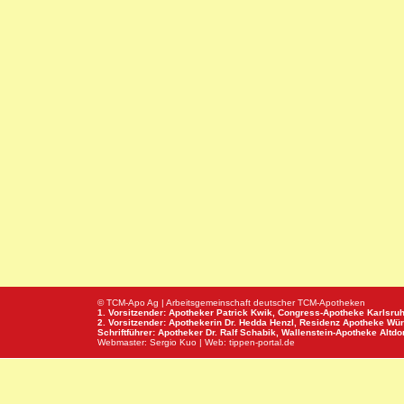
© TCM-Apo Ag | Arbeitsgemeinschaft deutscher TCM-Apotheken
1. Vorsitzender: Apotheker Patrick Kwik,
Congress-Apotheke
Karlsru
2. Vorsitzender: Apothekerin Dr. Hedda Henzl,
Residenz Apotheke
Wür
Schriftführer: Apotheker Dr. Ralf Schabik,
Wallenstein-Apotheke
Altdor
Webmaster:
Sergio Kuo
| Web:
tippen-portal.de