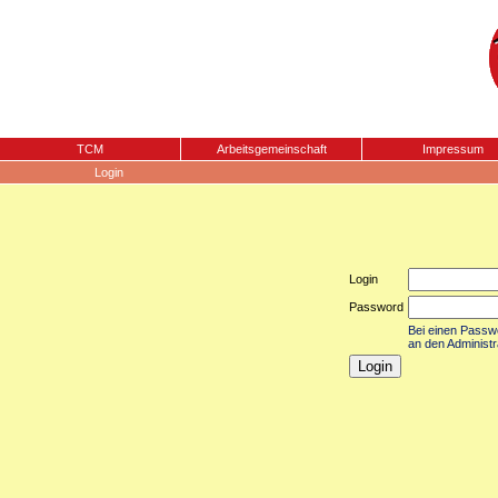
TCM
Arbeitsgemeinschaft
Impressum
Login
Login
Password
Bei einen Passwor
an den Administr